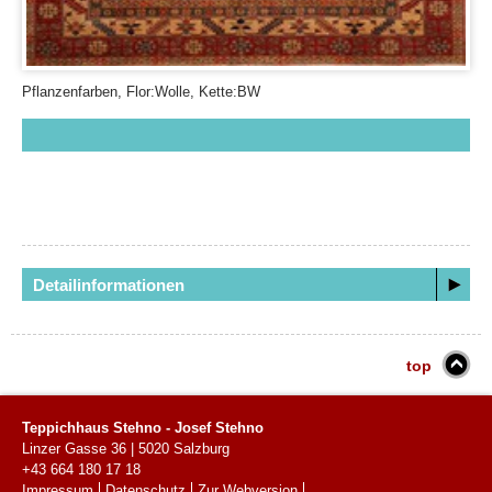
Pflanzenfarben, Flor:Wolle, Kette:BW
Detailinformationen
top
Teppichhaus Stehno - Josef Stehno
Linzer Gasse 36
|
5020
Salzburg
+43 664 180 17 18
Impressum
Datenschutz
Zur Webversion